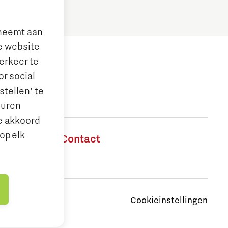
lneemt aan
e website
erkeer te
r social
tellen’ te
euren
e akkoord
op elk
aties
Contact
Cookieinstellingen