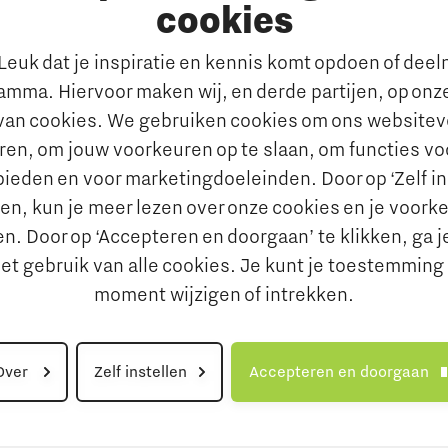
cookies
euk dat je inspiratie en kennis komt opdoen of dee
ramma. Hiervoor maken wij, en derde partijen, op onz
van cookies. We gebruiken cookies om ons websitev
ren, om jouw voorkeuren op te slaan, om functies voo
Volg ons
bieden en voor marketingdoeleinden. Door op ‘Zelf ins
ken, kun je meer lezen over onze cookies en je voork
n. Door op ‘Accepteren en doorgaan’ te klikken, ga j
et gebruik van alle cookies. Je kunt je toestemming 
participanten
Privacy zakelijke rel
moment wijzigen of intrekken.
Over
Zelf instellen
Accepteren en doorgaan