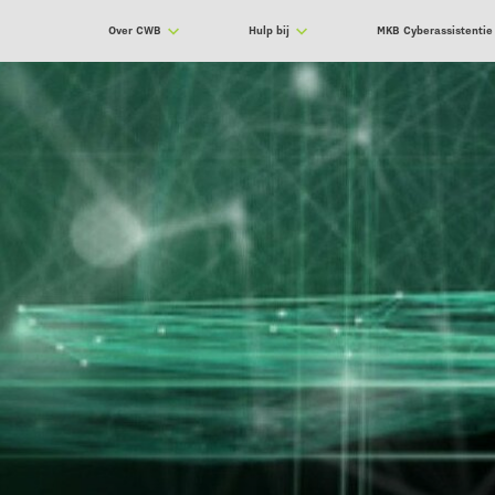
Over CWB
Hulp bij
MKB Cyberassistentie