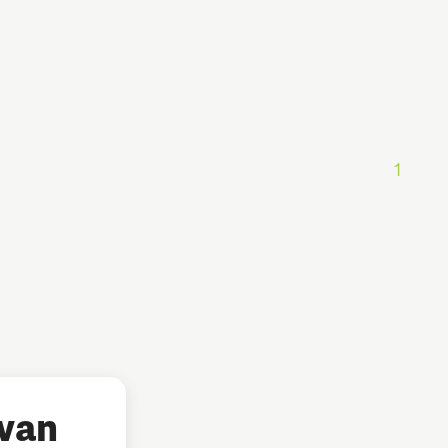
1
 van