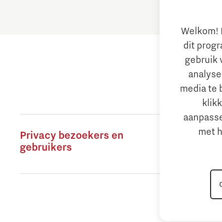
Hulp bij
Welkom! L
MFA
dit prog
gebruik 
Malware
analyse
media te 
Mkb
klik
aanpasse
NIS
met h
Privacy bezoekers en
Privacy 
gebruikers
OT
Phishing
Privacy