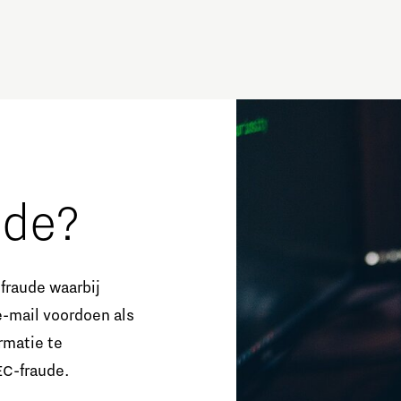
ude?
fraude waarbij
-mail voordoen als
rmatie te
EC-fraude.