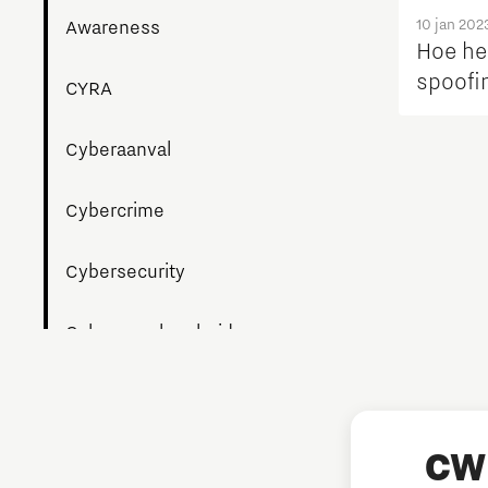
10 jan 202
Awareness
Hoe he
spoofi
CYRA
Cyberaanval
Cybercrime
Cybersecurity
Cyberweerbaarheid
Datalek
Digitalisering
CW 