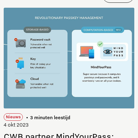
Nieuws
3 minuten leestijd
4 okt 2023
CWB partner MindYourPass: