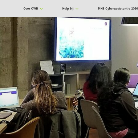
Over CWB
Hulp bij
MKB Cyberassistentie 202