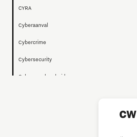
CYRA
Cyberaanval
Cybercrime
Cybersecurity
Cyberweerbaarheid
Datalek
Digitalisering
CW 
Hulp bij