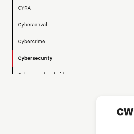
CYRA
Cyberaanval
Cybercrime
Cybersecurity
Cyberweerbaarheid
Datalek
Digitalisering
CW 
Hulp bij