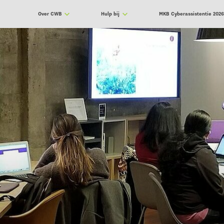
Over CWB
Hulp bij
MKB Cyberassistentie 202