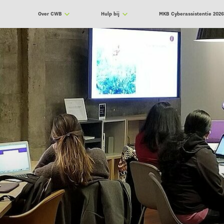
Over CWB
Hulp bij
MKB Cyberassistentie 202