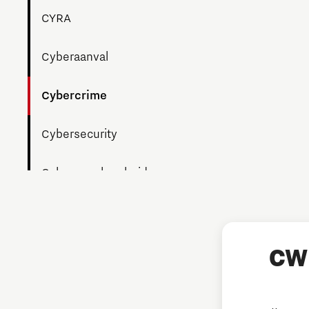
CYRA
Cyberaanval
Cybercrime
Cybersecurity
Cyberweerbaarheid
Datalek
Digitalisering
CW 
Hulp bij