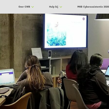
Over CWB
Hulp bij
MKB Cyberassistentie 202