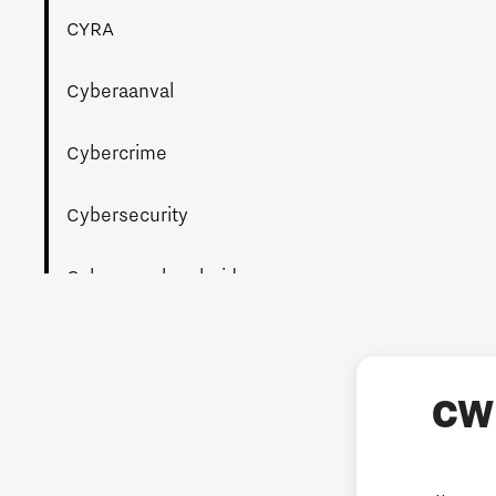
CYRA
Cyberaanval
Cybercrime
Cybersecurity
Cyberweerbaarheid
Datalek
Digitalisering
CW 
Hulp bij