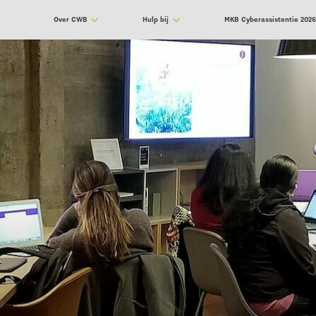
Over CWB
Hulp bij
MKB Cyberassistentie 202