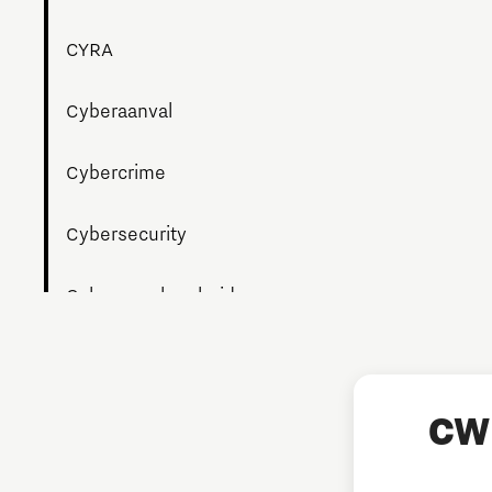
CYRA
Cyberaanval
Cybercrime
Cybersecurity
Cyberweerbaarheid
Datalek
Digitalisering
CW 
Hulp bij